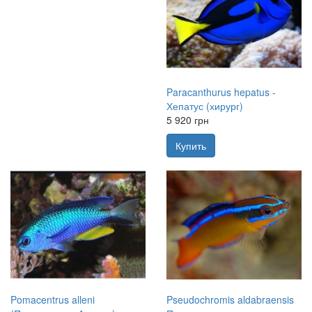
Paracanthurus hepatus -
Хепатус (хирург)
5 920 грн
Купить
Pomacentrus alleni
Pseudochromis aldabraensis