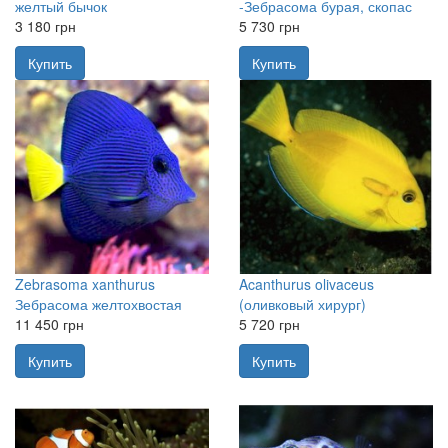
желтый бычок
-Зебрасома бурая, скопас
3 180 грн
5 730 грн
Купить
Купить
Zebrasoma xanthurus
Acanthurus olivaceus
Зебрасома желтохвостая
(оливковый хирург)
11 450 грн
5 720 грн
Купить
Купить