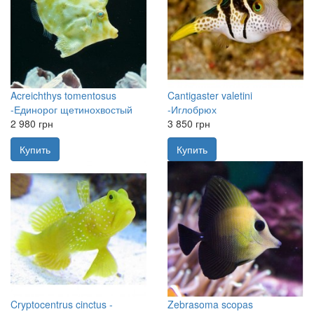
Acreichthys tomentosus
Cantigaster valetini
-Единорог щетинохвостый
-Иглобрюх
2 980 грн
3 850 грн
Купить
Купить
Cryptocentrus cinctus -
Zebrasoma scopas