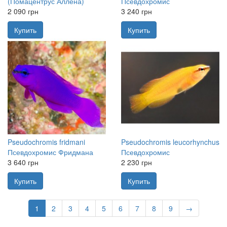
(Помацентрус Аллена)
Псевдохромис
2 090 грн
3 240 грн
Купить
Купить
Pseudochromis fridmani
Pseudochromis leucorhynchus
Псевдохромис Фридмана
Псевдохромис
3 640 грн
2 230 грн
Купить
Купить
1
2
3
4
5
6
7
8
9
→