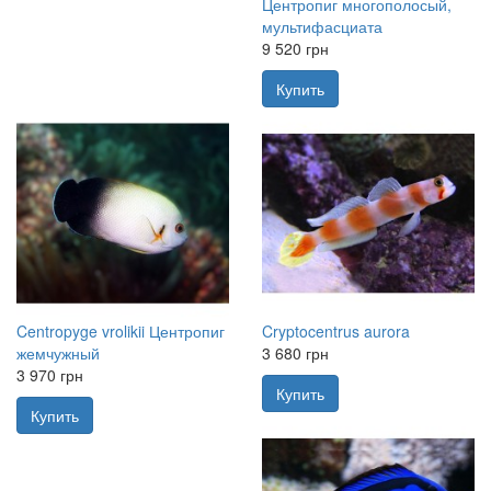
Центропиг многополосый,
мультифасциата
9 520 грн
Купить
Centropyge vrolikii Центропиг
Cryptocentrus aurora
жемчужный
3 680 грн
3 970 грн
Купить
Купить