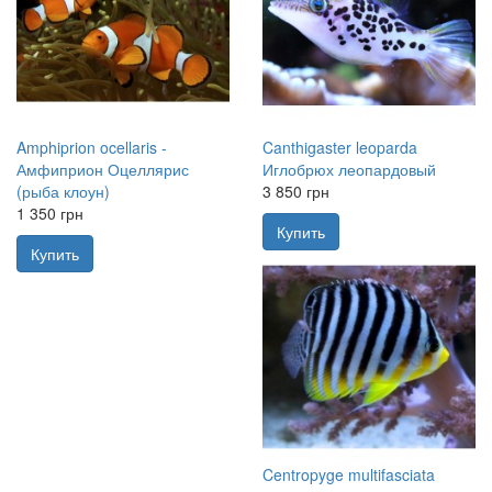
Amphiprion ocellaris -
Canthigaster leoparda
Амфиприон Оцеллярис
Иглобрюх леопардовый
(рыба клоун)
3 850 грн
1 350 грн
Купить
Купить
Centropyge multifasciata