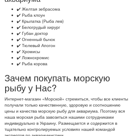
✔️ Желтая зебрасома
✔️ Рыба клоун
✔️ Крылатка (Рыба лев)
✔️ Белогрудый хирург
✔️ Губан доктор
✔️ Огненный бычок
✔️ Тюлевый Апогон
✔️ Хромисы
✔️ Ложнохромис
✔️ Рыба корова
Зачем покупать морскую
рыбу у Нас?
Интернет-магазин «Морской» стремиться, чтобы все клиенты
получали только качественную, здоровую и соотношению
цены и качества морскую рыбу для аквариума. Поэтому вся
наша морская рыба завозиться нашими сотрудниками
индивидуально в Украину. Размещается и содержится в
тщательно контролируемых условиях нашей командой
экспертов по аквариумистики.