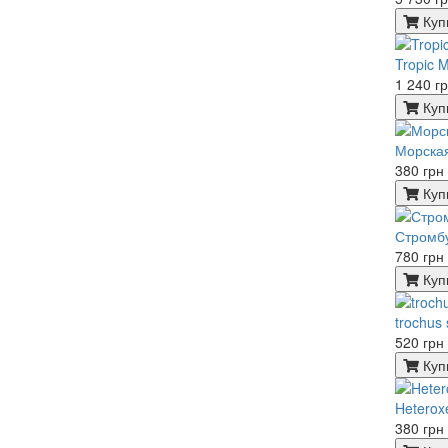
Куп
Tropic 
1 240 г
Куп
Морская
380 грн
Куп
Стромбу
780 грн
Куп
trochus 
520 грн
Куп
Heterox
380 грн