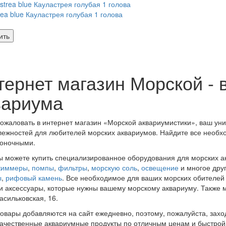
rea blue Кауластрея голубая 1 голова
ить
тернет магазин Морской - 
вариума
ожаловать в интернет магазин «Морской аквариумистики», ваш ун
ежностей для любителей морских аквариумов. Найдите все необхо
воночными.
ы можете купить специализированное оборудования для морских а
киммеры
,
помпы
,
фильтры
,
морскую соль
,
освещение
и многое дру
ы
,
рифовый камень
. Все необходимое для ваших морских обителей
и аксессуары, которые нужны вашему морскому аквариуму. Также м
асильковская, 16.
овары добавляются на сайт ежедневно, поэтому, пожалуйста, захо
ачественные аквариумные продукты по отличным ценам и быстрой 