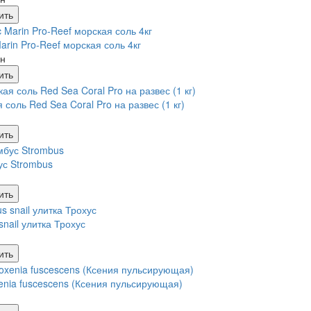
ить
Marin Pro-Reef морская соль 4кг
рн
ить
 соль Red Sea Coral Pro на развес (1 кг)
ить
с Strombus
ить
snail улитка Трохус
ить
enia fuscescens (Ксения пульсирующая)