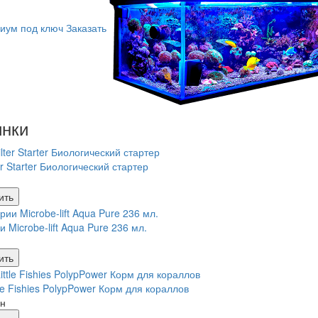
иум под ключ
Заказать
нки
er Starter Биологический стартер
ить
 Microbe-lift Aqua Pure 236 мл.
ить
tle Fishies PolypPower Корм для кораллов
рн