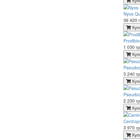
Куп
Nyos Q
36 420 
Куп
Prodibio
1 030 г
Куп
Pseudoc
3 240 г
Куп
Pseudoc
2 230 г
Куп
Centrop
3 970 г
Куп