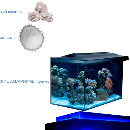
вый камень
ая соль
КИЕ АКВАРИУМЫ
Купить