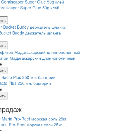
ralscaper Super Glue 50g клей
ить
 Bucket Buddy держатель шланга
ить
итон Мадагаскарский длиннополипный
рн
ить
cto Plus 250 мл. бактерии
рн
ить
продаж
Marin Pro-Reef морская соль 25кг
рн