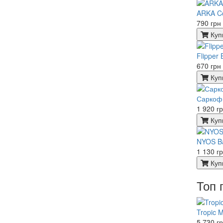
ARKA Co
790 грн
Куп
Flipper
670 грн
Куп
Саркоф
1 920 г
Куп
NYOS Ba
1 130 г
Куп
Топ 
Tropic 
5 730 г