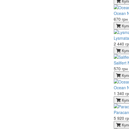
Куп
Ocean Nu
670 грн
Куп
Lysmata
2 440 г
Куп
Salifert
570 грн
Куп
Ocean Nu
1 340 г
Куп
Paracan
5 920 г
Куп