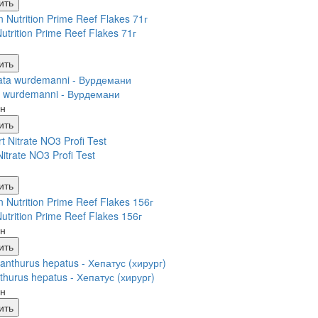
ить
trition Prime Reef Flakes 71г
ить
 wurdemanni - Вурдемани
рн
ить
 Nitrate NO3 Profi Test
ить
trition Prime Reef Flakes 156г
рн
ить
thurus hepatus - Хепатус (хирург)
рн
ить