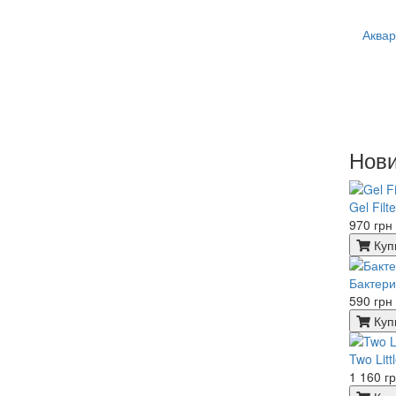
Аквар
Нови
Gel Filt
970 грн
Куп
Бактерии
590 грн
Куп
Two Lit
1 160 г