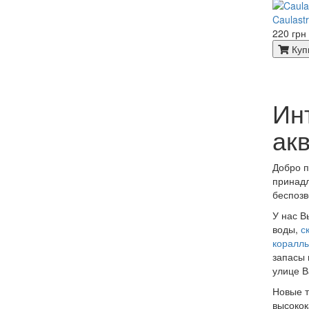
Caulast
220 грн
Куп
Ин
ак
Добро п
принадл
беспоз
У нас В
воды,
с
коралл
запасы 
улице В
Новые т
высокок