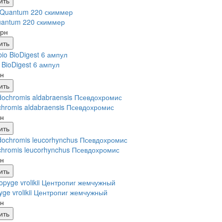
ить
uantum 220 скиммер
грн
ить
 BioDigest 6 ампул
рн
ить
hromis aldabraensis Псевдохромис
рн
ить
hromis leucorhynchus Псевдохромис
рн
ить
yge vrolikii Центропиг жемчужный
рн
ить