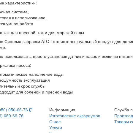
е характеристики:
олная система,
отовая к использованию,
есшумная работа
а как для пресной, так и для морской воды
е Система заправки ATO - это интеллектуальный продукт для долив
ме.
о использовать, просто установив датчик и насос и включив питани
ристики насоса:
втоматическое наполнение воды
есшумность эксплуатация
лительный срок службы
одходит для соленой и пресной воды
050) 050-66-76
Информация
Служба п
6) 050-66-76
Изготовление аквариумов
Производ
О нас
Товары с
Услуги