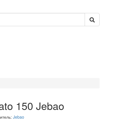
ato 150 Jebao
итель:
Jebao