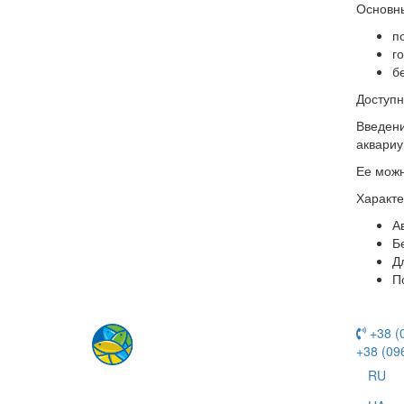
Основны
п
г
б
Доступн
Введени
аквариу
Ее можн
Характе
А
Б
Д
П
+38 (
+38 (09
RU